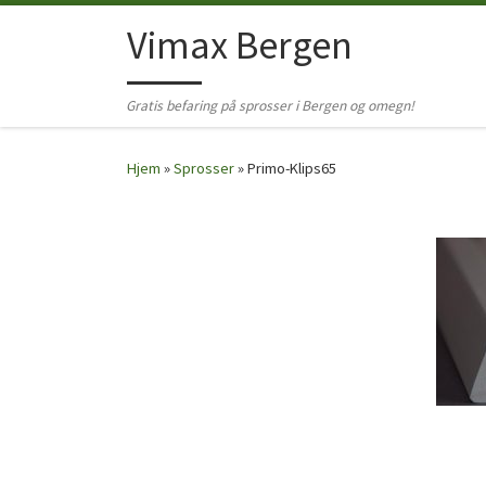
Skip to content
Vimax Bergen
Gratis befaring på sprosser i Bergen og omegn!
Hjem
»
Sprosser
»
Primo-Klips65